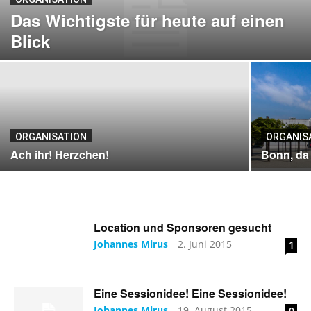
Das Wichtigste für heute auf einen
Blick
ORGANISATION
ORGANIS
Ach ihr! Herzchen!
Bonn, da 
Location und Sponsoren gesucht
Johannes Mirus
2. Juni 2015
1
-
Eine Sessionidee! Eine Sessionidee!
Johannes Mirus
19. August 2015
0
-