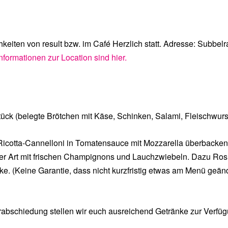
iten von result bzw. im Café Herzlich statt. Adresse: Subbelra
Informationen zur Location sind hier.
tück (belegte Brötchen mit Käse, Schinken, Salami, Fleischwurst
Ricotta-Cannelloni in Tomatensauce mit Mozzarella überbacken,
r Art mit frischen Champignons und Lauchzwiebeln. Dazu Rosma
e. (Keine Garantie, dass nicht kurzfristig etwas am Menü geän
abschiedung stellen wir euch ausreichend Getränke zur Verfüg