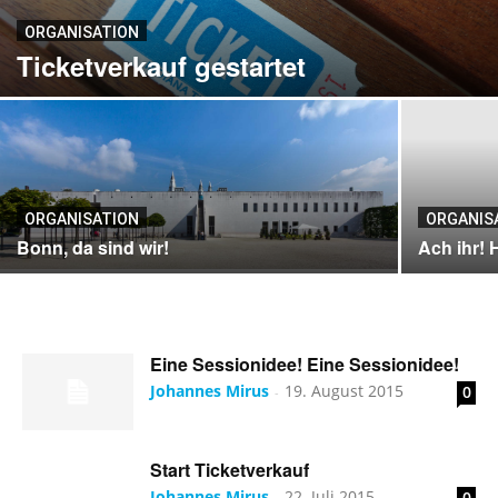
ORGANISATION
Ticketverkauf gestartet
ORGANISATION
ORGANIS
Bonn, da sind wir!
Ach ihr! 
Eine Sessionidee! Eine Sessionidee!
Johannes Mirus
19. August 2015
0
-
Start Ticketverkauf
Johannes Mirus
22. Juli 2015
0
-