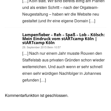
[…] Köln statt. Wir sind bereits eif­rig am Pla­nen
und als ers­ten Schritt – nach der Orgateam-
Neugestaltung – haben wir die Web­site neu
gestal­tet (und ihr eine eigene Domain […]
Lampenfieber – Reh – Spaß – Lob – Kölsch:
Mein Eindruck vom stARTcamp Köln |
stARTcamp Köln
29. September 2015 Beim 10:57
[…] Nach nur einem Jahr musste Rou­ven den
Staf­fel­stab aus pri­va­ten Grün­den schon wie­der
wei­ter­rei­chen. Und auch wenn er sehr schnell
einen sehr wür­di­gen Nach­fol­ger in Johan­nes
gefun­den […]
Kommentarfunktion ist geschlossen.