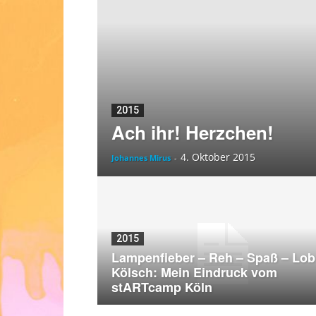
2015
Ach ihr! Herzchen!
4. Oktober 2015
Johannes Mirus
-
2015
Lampenfieber – Reh – Spaß – Lob
Kölsch: Mein Eindruck vom
stARTcamp Köln