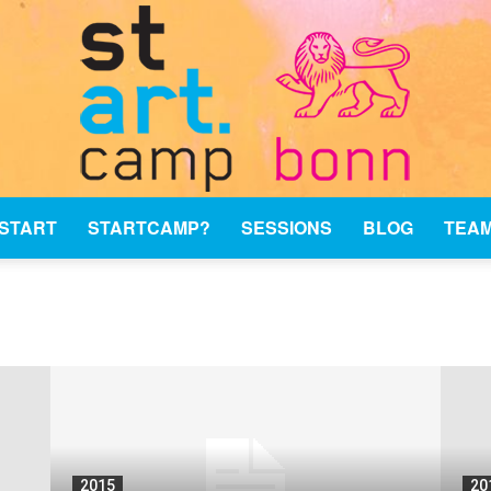
START
STARTCAMP?
SESSIONS
BLOG
TEA
stARTcamp
Bonn
2015
20