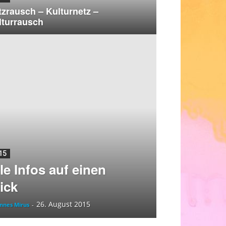
tzrausch – Kulturnetz –
lturrausch
15
le Infos auf einen
ick
26. August 2015
nnes Mirus
-