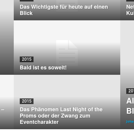
Das Wichtigste für heute auf einen
Ne
Blick
Ku
2015
Bald ist es soweit!
20
Al
2015
Bl
 –
Das Phänomen Last Night of the
Proms oder der Zwang zum
Eventcharakter
Joha