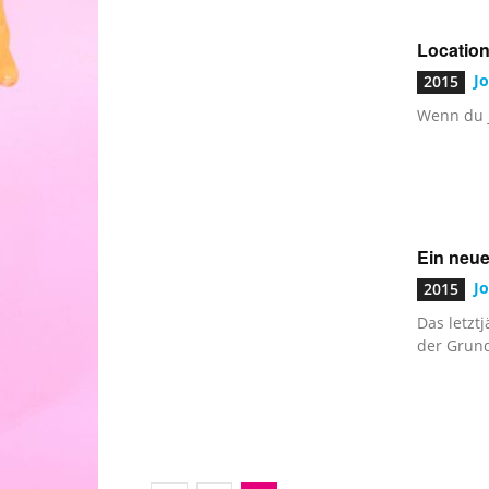
Locatio
J
2015
Wenn du 
Ein neu
J
2015
Das letzt
der Grund