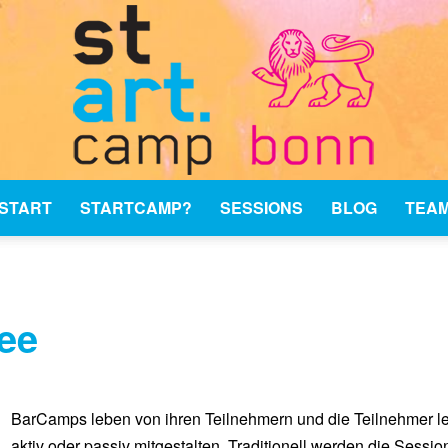
START
STARTCAMP?
SESSIONS
BLOG
TEA
stARTcamp
ee
Bonn
BarCamps leben von ihren Teilnehmern und die Teilnehmer le
aktiv oder passiv mitgestalten. Traditionell werden die Ses