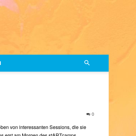
M
0
ben von interessanten Sessions, die sie
sions erst am Morgen des stARTcamps