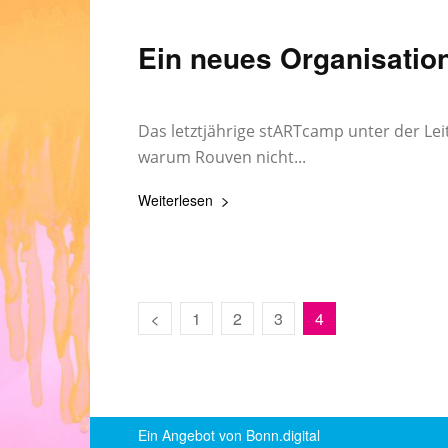
Ein neues Organisatio
Johannes Mirus
23. März 2015
-
Das letztjährige stARTcamp unter der Lei
warum Rouven nicht...
Weiterlesen
1
2
3
4
Ein Angebot von Bonn.digital