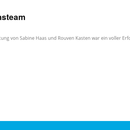
nsteam
tung von Sabine Haas und Rouven Kasten war ein voller Erfol