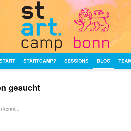
START
STARTCAMP?
SESSIONS
BLOG
TEA
stARTcamp
en gesucht
n kennt …
Bonn